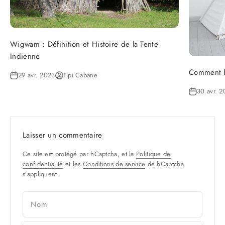
Wigwam : Définition et Histoire de la Tente
Indienne
Comment F
29 avr. 2023
Tipi Cabane
30 avr. 2
Laisser un commentaire
Ce site est protégé par hCaptcha, et la
Politique de
confidentialité
et les
Conditions de service
de hCaptcha
s’appliquent.
Nom