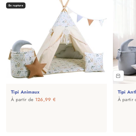
En rupture
Tipi Animaux
Tipi Ant
Prix de vente
Prix de 
À partir de
126,99 €
À partir