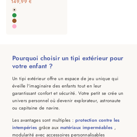
Prix de vente
149,99 €
Couleur
Beige
Vert
Marron
Rose
Pourquoi choisir un tipi extérieur pour
votre enfant ?
Un tipi extérieur offre un espace de jeu unique qui
éveille l'imaginaire des enfants tout en leur
garantissant confort et sécurité. Votre petit se crée un
univers personnel où devenir explorateur, astronaute
ou capitaine de navire.
Les avantages sont multiples :
protection contre les
intempéries
grâce aux
matériaux imperméables
,
modularité avec accessoires personnalisables