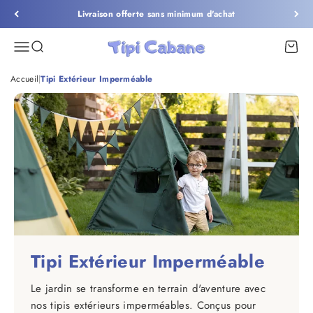
Passer au contenu
Livraison offerte sans minimum d'achat
Tipi Cabane
Menu
Recherche
Panier
Accueil
|
Tipi Extérieur Imperméable
Tipi Extérieur Imperméable
Le jardin se transforme en terrain d'aventure avec
nos tipis extérieurs imperméables. Conçus pour