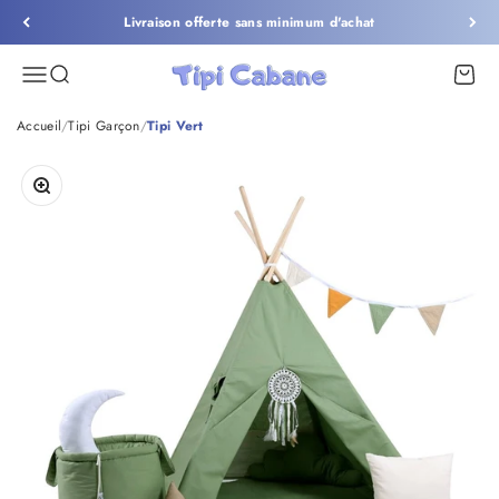
Passer au contenu
Livraison offerte sans minimum d'achat
Tipi Cabane
Menu
Recherche
Panier
Accueil
/
Tipi Garçon
/
Tipi Vert
Zoomer sur l'image