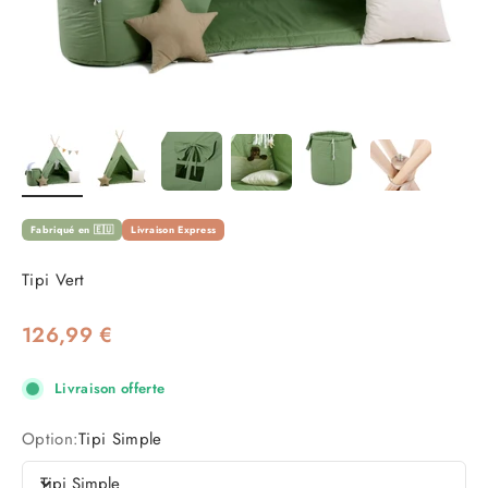
Fabriqué en 🇪🇺
Livraison Express
Tipi Vert
Prix de vente
126,99 €
Livraison offerte
Option:
Tipi Simple
Tipi Simple