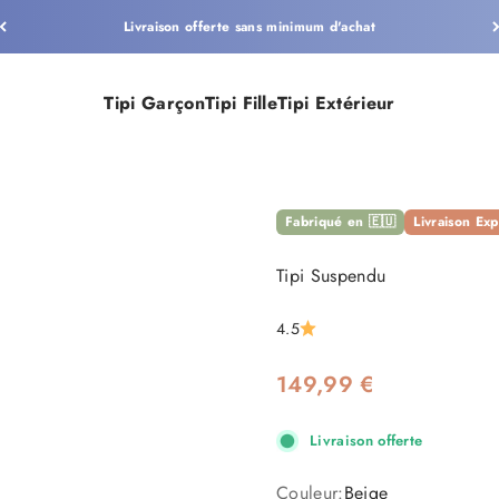
Livraison offerte sans minimum d'achat
Tipi Garçon
Tipi Fille
Tipi Extérieur
Fabriqué en 🇪🇺
Livraison Exp
Tipi Suspendu
4.5
Prix de vente
149,99 €
Livraison offerte
Couleur:
Beige