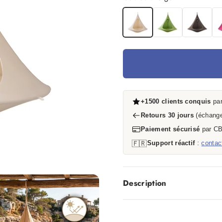
Beige
Vert
Marron
Ro
+1500 clients conquis
par
Retours 30 jours
(échange
Paiement sécurisé
par CB
🇫🇷
Support réactif
:
contac
Description