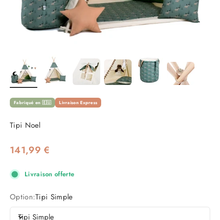
Fabriqué en 🇪🇺
Livraison Express
Tipi Noel
Prix de vente
141,99 €
Livraison offerte
Option:
Tipi Simple
Tipi Simple